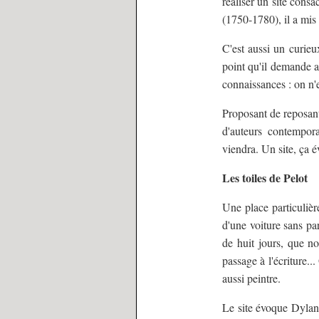
réaliser un site consa
(1750-1780), il a mis s
C'est aussi un curieu
point qu'il demande au
connaissances : on n'e
Proposant de reposan
d'auteurs contempora
viendra. Un site, ça é
Les toiles de Pelot
Une place particulière
d'une voiture sans pa
de huit jours, que n
passage à l'écriture..
aussi peintre.
Le site évoque Dylan 