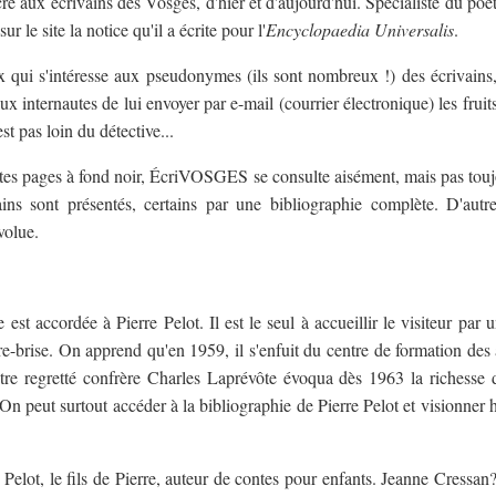
cré aux écrivains des Vosges, d'hier et d'aujourd'hui. Spécialiste du poè
ur le site la notice qu'il a écrite pour l'
Encyclopaedia Universalis
.
x qui s'intéresse aux pseudonymes (ils sont nombreux !) des écrivains
x internautes de lui envoyer par e-mail (courrier électronique) les fruit
st pas loin du détective...
tes pages à fond noir, ÉcriVOSGES se consulte aisément, mais pas tou
ins sont présentés, certains par une bibliographie complète. D'autr
volue.
 est accordée à Pierre Pelot. Il est le seul à accueillir le visiteur par
re-brise. On apprend qu'en 1959, il s'enfuit du centre de formation de
otre regretté confrère Charles Laprévôte évoqua dès 1963 la richesse
. On peut surtout accéder à la bibliographie de Pierre Pelot et visionner h
Pelot, le fils de Pierre, auteur de contes pour enfants. Jeanne Cressan