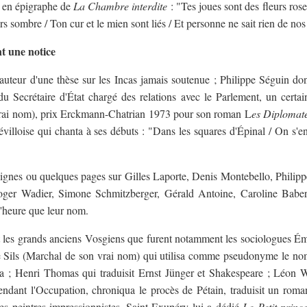
e en épigraphe de
La Chambre interdite
: "Tes joues sont des fleurs rose
 sombre / Ton cur et le mien sont liés / Et personne ne sait rien de nos
t une notice
 auteur d'une thèse sur les Incas jamais soutenue ; Philippe Séguin don
du Secrétaire d'État chargé des relations avec le Parlement, un certa
vrai nom), prix Erckmann-Chatrian 1973 pour son roman L
es Diplomat
évilloise qui chanta à ses débuts : "Dans les squares d'Épinal / On s'en
 lignes ou quelques pages sur Gilles Laporte, Denis Montebello, Philipp
ger Wadier, Simone Schmitzberger, Gérald Antoine, Caroline Babert,
 l'heure que leur nom.
tôt les grands anciens Vosgiens que furent notamment les sociologues 
e Sils (Marchal de son vrai nom) qui utilisa comme pseudonyme le nom
a ; Henri Thomas qui traduisit Ernst Jünger et Shakespeare ; Léon 
ndant l'Occupation, chroniqua le procès de Pétain, traduisit un roman
des peintres impressionnistes. Saint-Exupéry lui a dédié
Le Petit princ