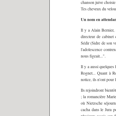
chanson juive choisi
Tes cheveux du velours
Un nom en attendan
Il y a Alain Bernier,
directeur de cabinet 
Sédir (Sidre de son 
l'adolescence contrex
nous figeait...".
Il y a aussi quelques
Rognet... Quant à Ro
notice, ils n'ont pour
Ils rejoindront bien
; la romancière Mari
où Nietzsche séjourn
cacha dans le Jura pe
plusieurs essais sur 