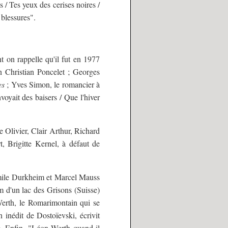
s / Tes yeux des cerises noires /
 blessures".
t on rappelle qu'il fut en 1977
in Christian Poncelet ; Georges
es
; Yves Simon, le romancier à
voyait des baisers / Que l'hiver
e Olivier, Clair Arthur, Richard
 Brigitte Kernel, à défaut de
Émile Durkheim et Marcel Mauss
 d'un lac des Grisons (Suisse)
Werth, le Romarimontain qui se
 inédit de Dostoïevski, écrivit
e
. Enfin, "Léon Werth quand il