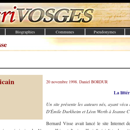
Biographies
Communes
Pseudonymes
sse
icain
20 novembre 1998. Daniel BORDUR
La litté
Un site présente les auteurs nés, ayant vécu
D'Émile Durkheim et Léon Werth à Jeanne Cr
Bernard Visse avait lancé le site Internet de