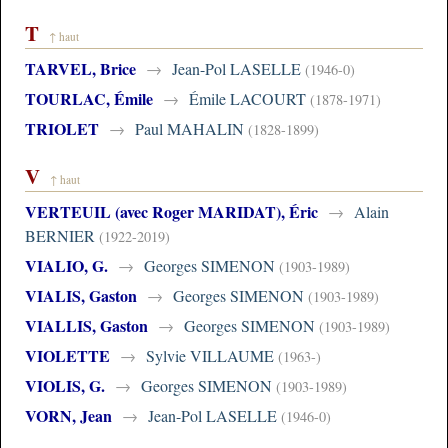
T
↑ haut
TARVEL, Brice
→
Jean-Pol LASELLE
(1946-0)
TOURLAC, Émile
→
Émile LACOURT
(1878-1971)
TRIOLET
→
Paul MAHALIN
(1828-1899)
V
↑ haut
VERTEUIL (avec Roger MARIDAT), Éric
→
Alain
BERNIER
(1922-2019)
VIALIO, G.
→
Georges SIMENON
(1903-1989)
VIALIS, Gaston
→
Georges SIMENON
(1903-1989)
VIALLIS, Gaston
→
Georges SIMENON
(1903-1989)
VIOLETTE
→
Sylvie VILLAUME
(1963-)
VIOLIS, G.
→
Georges SIMENON
(1903-1989)
VORN, Jean
→
Jean-Pol LASELLE
(1946-0)