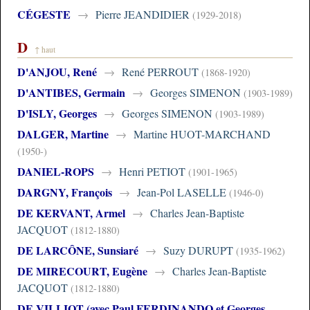
CÉGESTE
→
Pierre JEANDIDIER
(1929-2018)
D
↑ haut
D'ANJOU, René
→
René PERROUT
(1868-1920)
D'ANTIBES, Germain
→
Georges SIMENON
(1903-1989)
D'ISLY, Georges
→
Georges SIMENON
(1903-1989)
DALGER, Martine
→
Martine HUOT-MARCHAND
(1950-)
DANIEL-ROPS
→
Henri PETIOT
(1901-1965)
DARGNY, François
→
Jean-Pol LASELLE
(1946-0)
DE KERVANT, Armel
→
Charles Jean-Baptiste
JACQUOT
(1812-1880)
DE LARCÔNE, Sunsiaré
→
Suzy DURUPT
(1935-1962)
DE MIRECOURT, Eugène
→
Charles Jean-Baptiste
JACQUOT
(1812-1880)
DE VILLIOT (avec Paul FERDINANDO et Georges