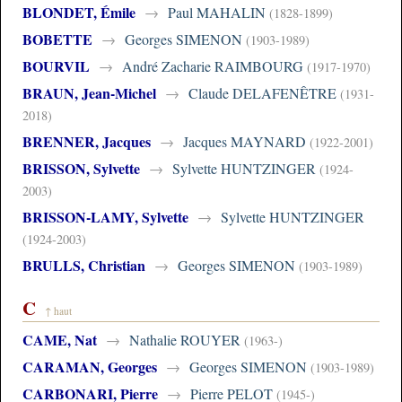
BLONDET, Émile
→
Paul MAHALIN
(1828-1899)
BOBETTE
→
Georges SIMENON
(1903-1989)
BOURVIL
→
André Zacharie RAIMBOURG
(1917-1970)
BRAUN, Jean-Michel
→
Claude DELAFENÊTRE
(1931-
2018)
BRENNER, Jacques
→
Jacques MAYNARD
(1922-2001)
BRISSON, Sylvette
→
Sylvette HUNTZINGER
(1924-
2003)
BRISSON-LAMY, Sylvette
→
Sylvette HUNTZINGER
(1924-2003)
BRULLS, Christian
→
Georges SIMENON
(1903-1989)
C
↑ haut
CAME, Nat
→
Nathalie ROUYER
(1963-)
CARAMAN, Georges
→
Georges SIMENON
(1903-1989)
CARBONARI, Pierre
→
Pierre PELOT
(1945-)