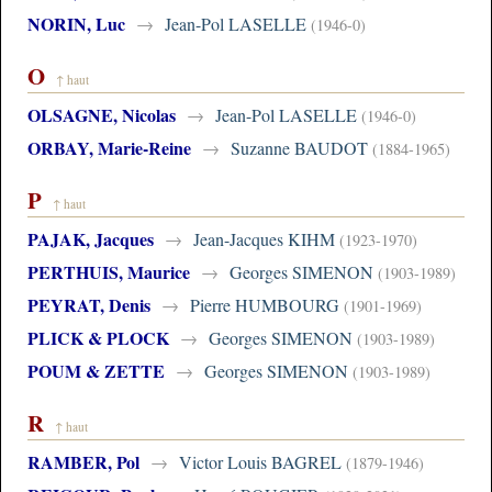
NORIN, Luc
→
Jean-Pol LASELLE
(1946-0)
O
↑ haut
OLSAGNE, Nicolas
→
Jean-Pol LASELLE
(1946-0)
ORBAY, Marie-Reine
→
Suzanne BAUDOT
(1884-1965)
P
↑ haut
PAJAK, Jacques
→
Jean-Jacques KIHM
(1923-1970)
PERTHUIS, Maurice
→
Georges SIMENON
(1903-1989)
PEYRAT, Denis
→
Pierre HUMBOURG
(1901-1969)
PLICK & PLOCK
→
Georges SIMENON
(1903-1989)
POUM & ZETTE
→
Georges SIMENON
(1903-1989)
R
↑ haut
RAMBER, Pol
→
Victor Louis BAGREL
(1879-1946)