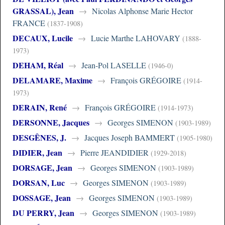
GRASSAL), Jean
→
Nicolas Alphonse Marie Hector
FRANCE
(1837-1908)
DECAUX, Lucile
→
Lucie Marthe LAHOVARY
(1888-
1973)
DEHAM, Réal
→
Jean-Pol LASELLE
(1946-0)
DELAMARE, Maxime
→
François GRÉGOIRE
(1914-
1973)
DERAIN, René
→
François GRÉGOIRE
(1914-1973)
DERSONNE, Jacques
→
Georges SIMENON
(1903-1989)
DESGÊNES, J.
→
Jacques Joseph BAMMERT
(1905-1980)
DIDIER, Jean
→
Pierre JEANDIDIER
(1929-2018)
DORSAGE, Jean
→
Georges SIMENON
(1903-1989)
DORSAN, Luc
→
Georges SIMENON
(1903-1989)
DOSSAGE, Jean
→
Georges SIMENON
(1903-1989)
DU PERRY, Jean
→
Georges SIMENON
(1903-1989)