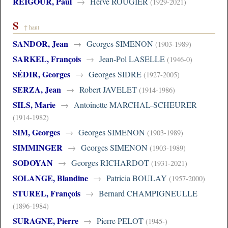
REIGOUR, Paul
→
Hervé ROUGIER
(1929-2021)
S
↑ haut
SANDOR, Jean
→
Georges SIMENON
(1903-1989)
SARKEL, François
→
Jean-Pol LASELLE
(1946-0)
SÉDIR, Georges
→
Georges SIDRE
(1927-2005)
SERZA, Jean
→
Robert JAVELET
(1914-1986)
SILS, Marie
→
Antoinette MARCHAL-SCHEURER
(1914-1982)
SIM, Georges
→
Georges SIMENON
(1903-1989)
SIMMINGER
→
Georges SIMENON
(1903-1989)
SODOYAN
→
Georges RICHARDOT
(1931-2021)
SOLANGE, Blandine
→
Patricia BOULAY
(1957-2000)
STUREL, François
→
Bernard CHAMPIGNEULLE
(1896-1984)
SURAGNE, Pierre
→
Pierre PELOT
(1945-)