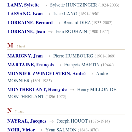
LAMY, Sylvette
→
Sylvette HUNTZINGER
(1924-2003)
LASSANG, Iwan
→
Isaac LANG
(1891-1950)
LORRAINE, Bernard
→
Bernard DIEZ
(1933-2002)
LORRAINE, Jean
→
Jean RODHAIN
(1900-1977)
M
↑ haut
MARIGNY, Jean
→
Pierre HUMBOURG
(1901-1969)
MARTAINE, François
→
François MARTIN
(1944-)
MONNIER-ZWINGELSTEIN, André
→
André
MONNIER
(1891-1985)
MONTHERLANT, Henry de
→
Henry MILLON DE
MONTHERLANT
(1896-1972)
N
↑ haut
NAYRAL, Jacques
→
Joseph HOUOT
(1876-1914)
NOIR, Victor
→
Yvan SALMON
(1848-1870)