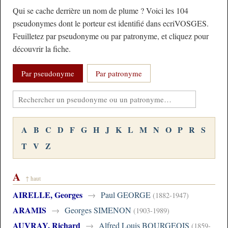
Qui se cache derrière un nom de plume ? Voici les 104
pseudonymes dont le porteur est identifié dans ecriVOSGES.
Feuilletez par pseudonyme ou par patronyme, et cliquez pour
découvrir la fiche.
Par pseudonyme
Par patronyme
A
B
C
D
F
G
H
J
K
L
M
N
O
P
R
S
T
V
Z
A
↑ haut
AIRELLE, Georges
→
Paul GEORGE
(1882-1947)
ARAMIS
→
Georges SIMENON
(1903-1989)
AUVRAY, Richard
→
Alfred Louis BOURGEOIS
(1859-