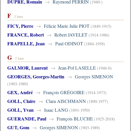
DUPRÉ, Romain
→
Raymond PERRIN
(1940-)
F
↑ haut
FICY, Pierre
→
Félicie Marie Julie PIOT
(1849-1915)
FRANCE, Robert
→
Robert JAVELET
(1914-1986)
FRAPELLE, Jean
→
Paul ODINOT
(1884-1958)
G
↑ haut
GALMOR, Laurent
→
Jean-Pol LASELLE
(1946-0)
GEORGES, Georges-Martin
→
Georges SIMENON
(1903-1989)
GEX, André
→
François GRÉGOIRE
(1914-1973)
GOLL, Claire
→
Clara AISCHMANN
(1890-1977)
GOLL, Yvan
→
Isaac LANG
(1891-1950)
GUERANDE, Paul
→
François BLUCHE
(1925-2018)
GUT, Gom
→
Georges SIMENON
(1903-1989)