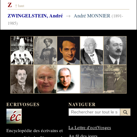
Z
↑ haut
ZWINGELSTEIN, André
→
André MONNIER
(1891-
1985)
ECRIVOSGES
NAVIGUER
La Lettre d'ecriVosges
Encyclopédie des écrivains et
Au fil des jours