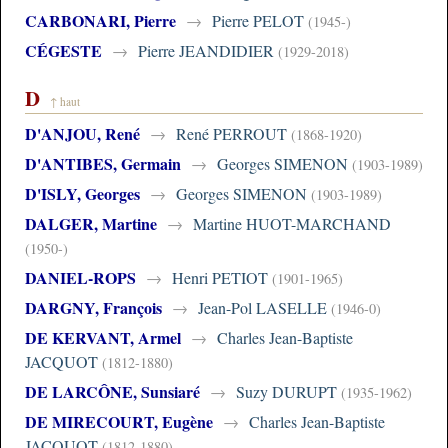
CARBONARI, Pierre
→
Pierre PELOT
(1945-)
CÉGESTE
→
Pierre JEANDIDIER
(1929-2018)
D
↑ haut
D'ANJOU, René
→
René PERROUT
(1868-1920)
D'ANTIBES, Germain
→
Georges SIMENON
(1903-1989)
D'ISLY, Georges
→
Georges SIMENON
(1903-1989)
DALGER, Martine
→
Martine HUOT-MARCHAND
(1950-)
DANIEL-ROPS
→
Henri PETIOT
(1901-1965)
DARGNY, François
→
Jean-Pol LASELLE
(1946-0)
DE KERVANT, Armel
→
Charles Jean-Baptiste
JACQUOT
(1812-1880)
DE LARCÔNE, Sunsiaré
→
Suzy DURUPT
(1935-1962)
DE MIRECOURT, Eugène
→
Charles Jean-Baptiste
JACQUOT
(1812-1880)