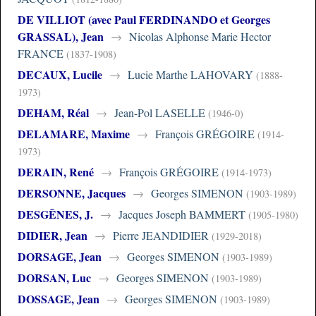
DE VILLIOT (avec Paul FERDINANDO et Georges
GRASSAL), Jean
→
Nicolas Alphonse Marie Hector
FRANCE
(1837-1908)
DECAUX, Lucile
→
Lucie Marthe LAHOVARY
(1888-
1973)
DEHAM, Réal
→
Jean-Pol LASELLE
(1946-0)
DELAMARE, Maxime
→
François GRÉGOIRE
(1914-
1973)
DERAIN, René
→
François GRÉGOIRE
(1914-1973)
DERSONNE, Jacques
→
Georges SIMENON
(1903-1989)
DESGÊNES, J.
→
Jacques Joseph BAMMERT
(1905-1980)
DIDIER, Jean
→
Pierre JEANDIDIER
(1929-2018)
DORSAGE, Jean
→
Georges SIMENON
(1903-1989)
DORSAN, Luc
→
Georges SIMENON
(1903-1989)
DOSSAGE, Jean
→
Georges SIMENON
(1903-1989)