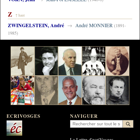
Z
↑ haut
ZWINGELSTEIN, André
→
André MONNIER
(1891-
1985)
ECRIVOSGES
NAVIGUER
La Lettre d'ecriVosges