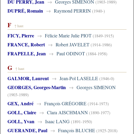
DU PERRY, Jean
→
Georges SIMENON
(1903-1989)
DUPRÉ, Romain
→
Raymond PERRIN
(1940-)
F
↑ haut
FICY, Pierre
→
Félicie Marie Julie PIOT
(1849-1915)
FRANCE, Robert
→
Robert JAVELET
(1914-1986)
FRAPELLE, Jean
→
Paul ODINOT
(1884-1958)
G
↑ haut
GALMOR, Laurent
→
Jean-Pol LASELLE
(1946-0)
GEORGES, Georges-Martin
→
Georges SIMENON
(1903-1989)
GEX, André
→
François GRÉGOIRE
(1914-1973)
GOLL, Claire
→
Clara AISCHMANN
(1890-1977)
GOLL, Yvan
→
Isaac LANG
(1891-1950)
GUERANDE, Paul
→
François BLUCHE
(1925-2018)