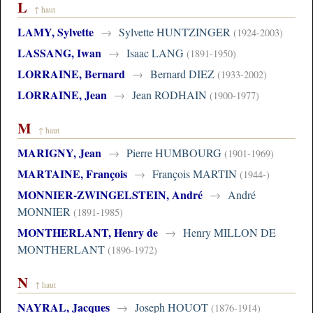
L
↑ haut
LAMY, Sylvette
→
Sylvette HUNTZINGER
(1924-2003)
LASSANG, Iwan
→
Isaac LANG
(1891-1950)
LORRAINE, Bernard
→
Bernard DIEZ
(1933-2002)
LORRAINE, Jean
→
Jean RODHAIN
(1900-1977)
M
↑ haut
MARIGNY, Jean
→
Pierre HUMBOURG
(1901-1969)
MARTAINE, François
→
François MARTIN
(1944-)
MONNIER-ZWINGELSTEIN, André
→
André
MONNIER
(1891-1985)
MONTHERLANT, Henry de
→
Henry MILLON DE
MONTHERLANT
(1896-1972)
N
↑ haut
NAYRAL, Jacques
→
Joseph HOUOT
(1876-1914)