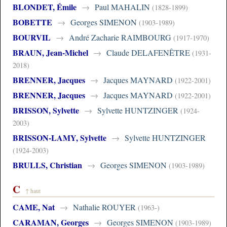
BLONDET, Émile
→
Paul MAHALIN
(1828-1899)
BOBETTE
→
Georges SIMENON
(1903-1989)
BOURVIL
→
André Zacharie RAIMBOURG
(1917-1970)
BRAUN, Jean-Michel
→
Claude DELAFENÊTRE
(1931-
2018)
BRENNER, Jacques
→
Jacques MAYNARD
(1922-2001)
BRENNER, Jacques
→
Jacques MAYNARD
(1922-2001)
BRISSON, Sylvette
→
Sylvette HUNTZINGER
(1924-
2003)
BRISSON-LAMY, Sylvette
→
Sylvette HUNTZINGER
(1924-2003)
BRULLS, Christian
→
Georges SIMENON
(1903-1989)
C
↑ haut
CAME, Nat
→
Nathalie ROUYER
(1963-)
CARAMAN, Georges
→
Georges SIMENON
(1903-1989)