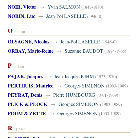
NOIR, Victor
→
Yvan SALMON
(1848-1870)
NORIN, Luc
→
Jean-Pol LASELLE
(1946-0)
O
↑ haut
OLSAGNE, Nicolas
→
Jean-Pol LASELLE
(1946-0)
ORBAY, Marie-Reine
→
Suzanne BAUDOT
(1884-1965)
P
↑ haut
PAJAK, Jacques
→
Jean-Jacques KIHM
(1923-1970)
PERTHUIS, Maurice
→
Georges SIMENON
(1903-1989)
PEYRAT, Denis
→
Pierre HUMBOURG
(1901-1969)
PLICK & PLOCK
→
Georges SIMENON
(1903-1989)
POUM & ZETTE
→
Georges SIMENON
(1903-1989)
R
↑ haut