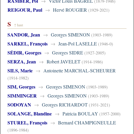
RAMBER, Pol
→
Victor Louis BAGREL
(1879-1946)
REIGOUR, Paul
→
Hervé ROUGIER
(1929-2021)
S
↑ haut
SANDOR, Jean
→
Georges SIMENON
(1903-1989)
SARKEL, François
→
Jean-Pol LASELLE
(1946-0)
SÉDIR, Georges
→
Georges SIDRE
(1927-2005)
SERZA, Jean
→
Robert JAVELET
(1914-1986)
SILS, Marie
→
Antoinette MARCHAL-SCHEURER
(1914-1982)
SIM, Georges
→
Georges SIMENON
(1903-1989)
SIMMINGER
→
Georges SIMENON
(1903-1989)
SODOYAN
→
Georges RICHARDOT
(1931-2021)
SOLANGE, Blandine
→
Patricia BOULAY
(1957-2000)
STUREL, François
→
Bernard CHAMPIGNEULLE
(1896-1984)