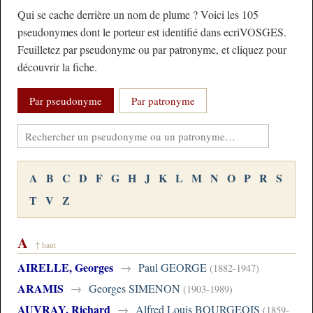
Qui se cache derrière un nom de plume ? Voici les 105
pseudonymes dont le porteur est identifié dans ecriVOSGES.
Feuilletez par pseudonyme ou par patronyme, et cliquez pour
découvrir la fiche.
Par pseudonyme
Par patronyme
A
B
C
D
F
G
H
J
K
L
M
N
O
P
R
S
T
V
Z
A
↑ haut
AIRELLE, Georges
→
Paul GEORGE
(1882-1947)
ARAMIS
→
Georges SIMENON
(1903-1989)
AUVRAY, Richard
→
Alfred Louis BOURGEOIS
(1859-