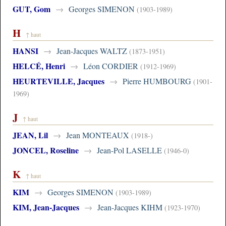
GUT, Gom
→
Georges SIMENON
(1903-1989)
H
↑ haut
HANSI
→
Jean-Jacques WALTZ
(1873-1951)
HELCÉ, Henri
→
Léon CORDIER
(1912-1969)
HEURTEVILLE, Jacques
→
Pierre HUMBOURG
(1901-
1969)
J
↑ haut
JEAN, Lil
→
Jean MONTEAUX
(1918-)
JONCEL, Roseline
→
Jean-Pol LASELLE
(1946-0)
K
↑ haut
KIM
→
Georges SIMENON
(1903-1989)
KIM, Jean-Jacques
→
Jean-Jacques KIHM
(1923-1970)