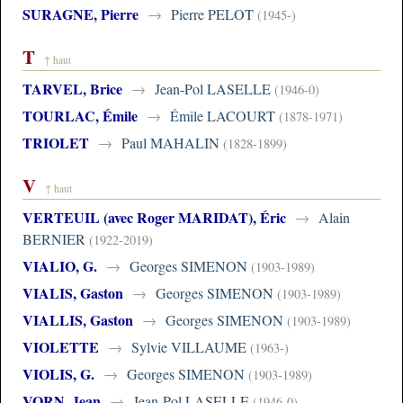
SURAGNE, Pierre
→
Pierre PELOT
(1945-)
T
↑ haut
TARVEL, Brice
→
Jean-Pol LASELLE
(1946-0)
TOURLAC, Émile
→
Émile LACOURT
(1878-1971)
TRIOLET
→
Paul MAHALIN
(1828-1899)
V
↑ haut
VERTEUIL (avec Roger MARIDAT), Éric
→
Alain
BERNIER
(1922-2019)
VIALIO, G.
→
Georges SIMENON
(1903-1989)
VIALIS, Gaston
→
Georges SIMENON
(1903-1989)
VIALLIS, Gaston
→
Georges SIMENON
(1903-1989)
VIOLETTE
→
Sylvie VILLAUME
(1963-)
VIOLIS, G.
→
Georges SIMENON
(1903-1989)
VORN, Jean
→
Jean-Pol LASELLE
(1946-0)