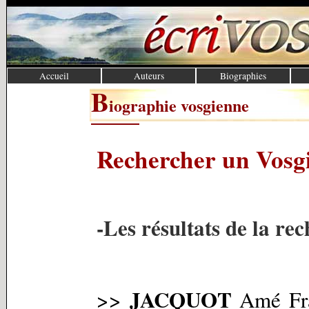
Accueil
Auteurs
Biographies
B
iographie vosgienne
Rechercher un Vosg
-Les résultats de la re
JACQUOT
>>
Amé Fra