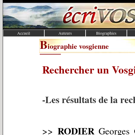
Accueil
Auteurs
Biographies
B
iographie vosgienne
Rechercher un Vosg
-Les résultats de la re
RODIER
>>
Georges C