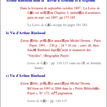
Arthur Rimbaud dans la "Revue d'Ardenne et d'Argonne"
Dans la livraison de septembre-octobre 1897 : La
Lettre de
G魥s
est int覲裠au Chapitre 3, intitul矖ie d'aventures,
paru en sept.-oct.1897, pp.173-185.
La
Lettre de G魥s
occupe les pages 181 83.
b) Vie d'Arthur Rimbaud
Ȥition 賡blie, pr襡c裠et annot裠par Michel Drouin. - Paris
: Payot, 1991. - 230 p. ; 24 * 16 cm. ; couv. ill. bleu
fonc瞺 Rimbaud dapr籠Carjat et manuscrit des
"Voyelles". (Biographie Payot)
Lettre de G魥s
: pp. 110-113 (sans en-t鳥 ni formule
finale).
c) Vie d'Arthur Rimbaud
Ȥition 賡blie, pr襡c裠et annot裠par Michel Drouin.
Rꨤition en 1993 et 2004 dans la « Petite Biblioth簵e
Payot », N° 172, m鬥 pagination.
Lettre de G魥s
: pp. 110-113.