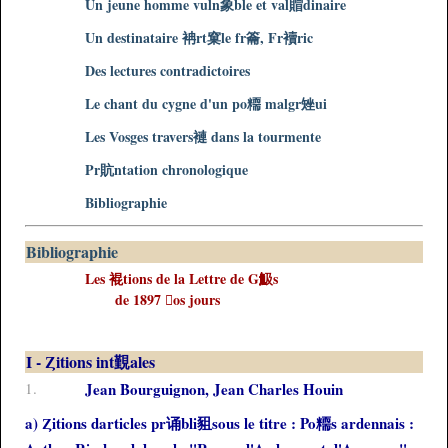
Un jeune homme vuln象ble et val賵dinaire
Un destinataire 袡rt窠le fr籥, Fr襩ric
Des lectures contradictoires
Le chant du cygne d'un po糥 malgr矬ui
Les Vosges travers褳 dans la tourmente
Pr貥ntation chronologique
Bibliographie
Bibliographie
Les 裩tions de la Lettre de G魥s
de 1897 os jours
I - Ȥitions int覲ales
1.
Jean Bourguignon, Jean Charles Houin
a) Ȥitions darticles pr诵bli豠sous le titre : Po糥s ardennais :