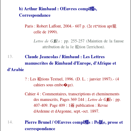
b) Arthur Rimbaud : OEuvres compl糥s,
Correspondance
Paris : Robert Laffont, 2004.- 607 p. (2e rꨤition apr籠
celle de 1999).
Lettre de G魥s
: pp. 255-257 (Maintien de la fausse
attribution de la 1e 裩tion errichon).
13.
Claude Jeancolas / Rimbaud : Les Lettres
manuscrites de Rimbaud d'Europe, d'Afrique et
d'Arabie
? : Les 裩tions Textuel, 1996. (D. L. : janvier 1997).- (4
cahiers sous embo�ge).
Cahier 4 : Commentaires, transcriptions et cheminements
des manuscrits, Pages 369 44 ;
Lettre de G魥s
: pp.
407-409. Page 409 : 1籥 publication : Revue
dArdenne et dArgonne, sept.-oct. 1897.
14.
Pierre Brunel / OEuvres compl糥s : Po販e, prose et
correspondance