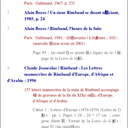
Paris : Gallimard, 1967, p. 231
2.
Alain Borer / Un sieur Rimbaud se disant n覯ciant,
1985, p. 24
3.
Alain Borer / Rimbaud, l'heure de la fuite
Paris : Gallimard, 1991.- (D袯uvertes / Litt象ture ; 102) ;
(nouvelle 裩tion revue en 2001).
Page 85 : fac-simil矤es premi籥s lignes de la 1籥
page de la
Lettre de G魥s
.
4.
Claude Jeancolas / Rimbaud : Les Lettres
manuscrites de Rimbaud d'Europe, d'Afrique et
d'Arabie : 1996
157 lettres manuscrites de la main de Rimbaud accompagn
褳 de gravures de la fin du XIXe si碬e, d'Europe,
d'Afrique et d'Arabie.
Cahier 1 : Lettres d'Europe (1870-1879) (Lettre de G
魥s : pp. ). Pages 1 6 ; 24 * 17 cm. ; couv.
grise illustr裠: Extrait de la
Lettre de G魥s
:
page 92 (fac-simil秼/p>