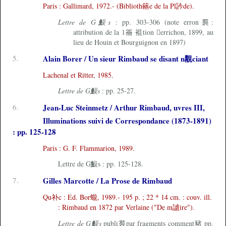
Paris : Gallimard, 1972.- (Biblioth簵e de la Pl訡de).
Lettre de G魥s
: pp. 303-306 (note erron裠:
attribution de la 1籥 裩tion errichon, 1899, au
lieu de Houin et Bourguignon en 1897)
5.
Alain Borer / Un sieur Rimbaud se disant n覯ciant
Lachenal et Ritter, 1985.
Lettre de G魥s
: pp. 25-27.
6.
Jean-Luc Steinmetz / Arthur Rimbaud, uvres III,
Illuminations suivi de Correspondance (1873-1891)
: pp. 125-128
Paris : G. F. Flammarion, 1989.
Lettre de G魥s : pp. 125-128.
7.
Gilles Marcotte / La Prose de Rimbaud
Qu补c : Ed. Bor蠬, 1989.- 195 p. ; 22 * 14 cm. : couv. ill.
: Rimbaud en 1872 par Verlaine ("De m謯ire").
Lettre de G魥s
publi裠par fragments comment豬 pp.