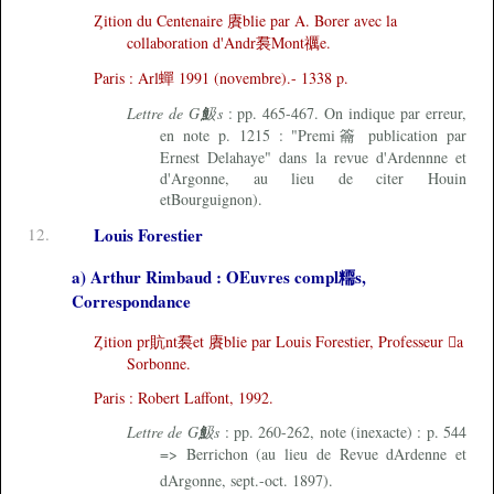
Ȥition du Centenaire 賡blie par A. Borer avec la
collaboration d'Andr裠Mont禲e.
Paris : Arl蟬 1991 (novembre).- 1338 p.
Lettre de G魥s
: pp. 465-467. On indique par erreur,
en note p. 1215 : "Premi籥 publication par
Ernest Delahaye" dans la revue d'Ardennne et
d'Argonne, au lieu de citer Houin
etBourguignon).
12.
Louis Forestier
a) Arthur Rimbaud : OEuvres compl糥s,
Correspondance
Ȥition pr貥nt裠et 賡blie par Louis Forestier, Professeur a
Sorbonne.
Paris : Robert Laffont, 1992.
Lettre de G魥s
: pp. 260-262, note (inexacte) : p. 544
=> Berrichon (au lieu de Revue dArdenne et
dArgonne, sept.-oct. 1897).