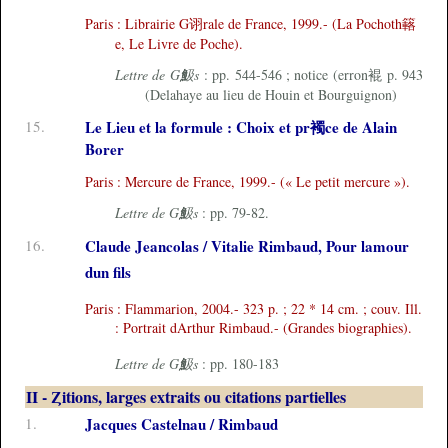
Paris : Librairie G诩rale de France, 1999.- (La Pochoth簵
e, Le Livre de Poche).
Lettre de G魥s
: pp. 544-546 ; notice (erron裩 p. 943
(Delahaye au lieu de Houin et Bourguignon)
15.
Le Lieu et la formule : Choix et pr襡ce de Alain
Borer
Paris : Mercure de France, 1999.- (« Le petit mercure »).
Lettre de G魥s
: pp. 79-82.
16.
Claude Jeancolas / Vitalie Rimbaud, Pour lamour
dun fils
Paris : Flammarion, 2004.- 323 p. ; 22 * 14 cm. ; couv. Ill.
: Portrait dArthur Rimbaud.- (Grandes biographies).
Lettre de G魥s
: pp. 180-183
II - Ȥitions, larges extraits ou citations partielles
1.
Jacques Castelnau / Rimbaud