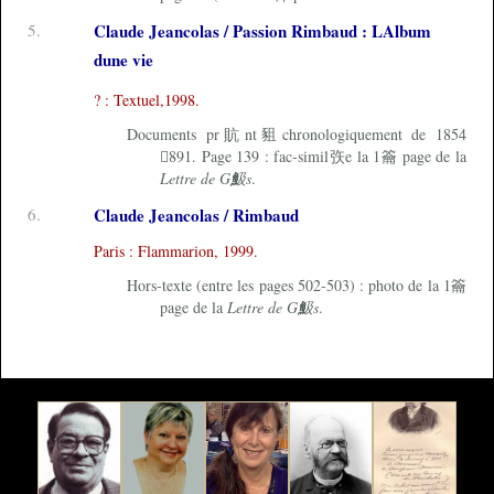
5.
Claude Jeancolas / Passion Rimbaud : LAlbum
dune vie
? : Textuel,1998.
Documents pr貥nt豠chronologiquement de 1854
891. Page 139 : fac-simil矤e la 1籥 page de la
Lettre de G魥s
.
6.
Claude Jeancolas / Rimbaud
Paris : Flammarion, 1999.
Hors-texte (entre les pages 502-503) : photo de la 1籥
page de la
Lettre de G魥s
.