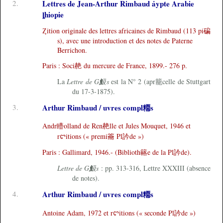
2.
Lettres de Jean-Arthur Rimbaud ȧypte Arabie
ȴhiopie
Ȥition originale des lettres africaines de Rimbaud (113 pi碥
s), avec une introduction et des notes de Paterne
Berrichon.
Paris : Soci赩 du mercure de France, 1899.- 276 p.
La
Lettre de G魥s
est la N° 2 (apr籠celle de Stuttgart
du 17-3-1875).
3.
Arthur Rimbaud / uvres compl糥s
Andr矒olland de Ren赩lle et Jules Mouquet, 1946 et
rꨤitions (« premi籥 Pl訡de »)
Paris : Gallimard, 1946.- (Biblioth簵e de la Pl訡de).
Lettre de G魥s
: pp. 313-316, Lettre XXXIII (absence
de notes).
4.
Arthur Rimbaud / uvres compl糥s
Antoine Adam, 1972 et rꨤitions (« seconde Pl訡de »)