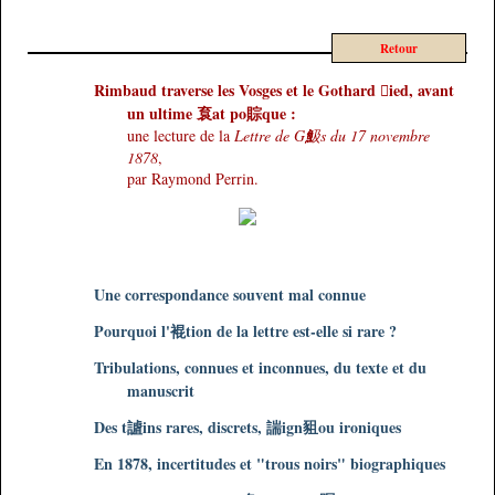
Retour
Rimbaud traverse les Vosges et le Gothard ied, avant
un ultime 袬at po賩que :
une lecture de la
Lettre de G魥s du 17 novembre
1878
,
par Raymond Perrin.
Une correspondance souvent mal connue
Pourquoi l'裩tion de la lettre est-elle si rare ?
Tribulations, connues et inconnues, du texte et du
manuscrit
Des t謯ins rares, discrets, 諯ign豠ou ironiques
En 1878, incertitudes et "trous noirs" biographiques