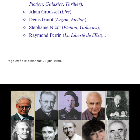
Fiction
,
Galaxies
,
Thriller
),
Alain Grousset (
Lire
),
Denis Guiot (
Argon, Fiction
),
Stéphanie Nicot (
Fiction
,
Galaxies
),
Raymond Perrin (
La Liberté de l'Est
)...
Page créée le dimanche 28 juin 1998.