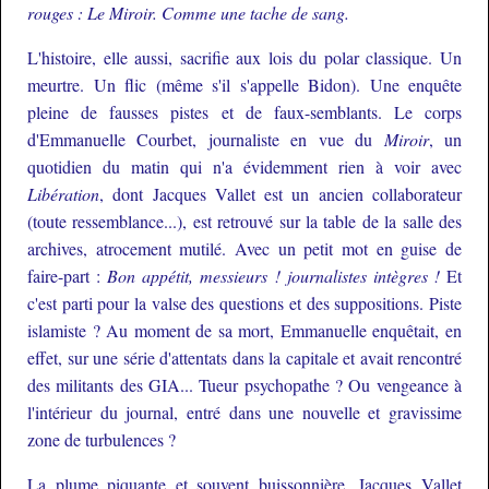
rouges : Le Miroir. Comme une tache de sang.
L'histoire, elle aussi, sacrifie aux lois du polar classique. Un
meurtre. Un flic (même s'il s'appelle Bidon). Une enquête
pleine de fausses pistes et de faux-semblants. Le corps
d'Emmanuelle Courbet, journaliste en vue du
Miroir
, un
quotidien du matin qui n'a évidemment rien à voir avec
Libération
, dont Jacques Vallet est un ancien collaborateur
(toute ressemblance...), est retrouvé sur la table de la salle des
archives, atrocement mutilé. Avec un petit mot en guise de
faire-part :
Bon appétit, messieurs ! journalistes intègres !
Et
c'est parti pour la valse des questions et des suppositions. Piste
islamiste ? Au moment de sa mort, Emmanuelle enquêtait, en
effet, sur une série d'attentats dans la capitale et avait rencontré
des militants des GIA... Tueur psychopathe ? Ou vengeance à
l'intérieur du journal, entré dans une nouvelle et gravissime
zone de turbulences ?
La plume piquante et souvent buissonnière, Jacques Vallet