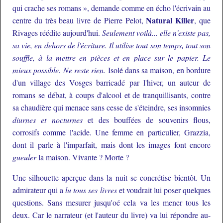
qui crache ses romans », demande comme en écho l'écrivain au
Natural Killer
centre du très beau livre de Pierre Pelot,
, que
Rivages réédite aujourd'hui.
Seulement voilà... elle n'existe pas,
sa vie, en dehors de l'écriture. Il utilise tout son temps, tout son
souffle, à la mettre en pièces et en place sur le papier. Le
mieux possible. Ne reste rien.
Isolé dans sa maison, en bordure
d'un village des Vosges barricadé par l'hiver, un auteur de
romans se débat, à coups d'alcool et de tranquillisants, contre
sa chaudière qui menace sans cesse de s'éteindre, ses insomnies
diurnes et nocturnes
et des bouffées de souvenirs flous,
corrosifs comme l'acide. Une femme en particulier, Grazzia,
dont il parle à l'imparfait, mais dont les images font encore
gueuler
la maison. Vivante ? Morte ?
Une silhouette aperçue dans la nuit se concrétise bientôt. Un
admirateur qui a
lu tous ses livres
et voudrait lui poser quelques
questions. Sans mesurer jusqu'oé cela va les mener tous les
deux. Car le narrateur (et l'auteur du livre) va lui répondre au-