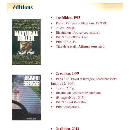
éditions
1re édition, 1985
Paris : Vertiges publications, IV/1985.
23 cm, 204 p.
Illustration : Jouva (couverture).
ISBN : 2-86896-033-2.
Prix : 77,00 F.
Titre de travail :
Ailleurs sous zéro
.
2e édition, 1999
Paris : Ed. Payot et Rivages, décembre 1999
[impr. : 12/1999].
17 cm, 276 p.
Illustration : couverture anonyme.
(Rivages/Noir ; 343).
ISBN : 2-7436-0584-7.
Prix : catégorie 7.
3e édition, 2013