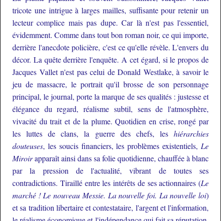
tricote une intrigue à larges mailles, suffisante pour retenir un
lecteur complice mais pas dupe. Car là n'est pas l'essentiel,
évidemment. Comme dans tout bon roman noir, ce qui importe,
derrière l'anecdote policière, c'est ce qu'elle révèle. L'envers du
décor. La quête derrière l'enquête. A cet égard, si le propos de
Jacques Vallet n'est pas celui de Donald Westlake, à savoir le
jeu de massacre, le portrait qu'il brosse de son personnage
principal, le journal, porte la marque de ses qualités : justesse et
élégance du regard, réalisme subtil, sens de l'atmosphère,
vivacité du trait et de la plume. Quotidien en crise, rongé par
les luttes de clans, la guerre des chefs, les
hiérarchies
douteuses
, les soucis financiers, les problèmes existentiels,
Le
Miroir
apparaît ainsi dans sa folie quotidienne, chauffée à blanc
par la pression de l'actualité, vibrant de toutes ses
contradictions. Tiraillé entre les intérêts de ses actionnaires (
Le
marché ! Le nouveau Messie. La nouvelle foi. La nouvelle loi
)
et sa tradition libertaire et contestataire, l'argent et l'information,
le réalisme économique et l'indépendance qui fait sa réputation.